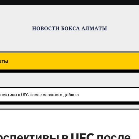
кты
спективы в UFC после сложного дебюта
рспективы в UFC после