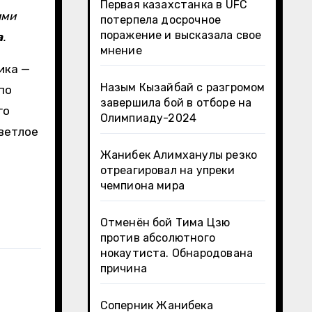
Первая казахстанка в UFC
ими
потерпела досрочное
поражение и высказала свое
а
.
мнение
ика —
Назым Кызайбай с разгромом
по
завершила бой в отборе на
го
Олимпиаду-2024
светлое
Жанибек Алимханулы резко
отреагировал на упреки
чемпиона мира
Отменён бой Тима Цзю
против абсолютного
нокаутиста. Обнародована
причина
Соперник Жанибека