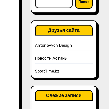
Поиск
Друзья сайта
Antonovych Design
Новости Астаны
SportTime.kz
Свежие записи