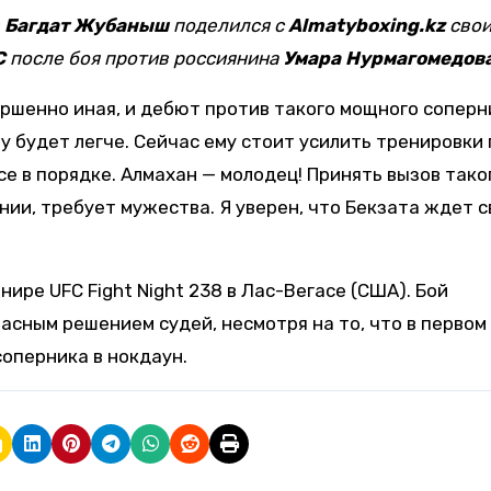
в
Багдат Жубаныш
поделился с
Almatyboxing.kz
сво
C
после боя против россиянина
Умара Нурмагомедов
ершенно иная, и дебют против такого мощного соперн
 будет легче. Сейчас ему стоит усилить тренировки 
 все в порядке. Алмахан — молодец! Принять вызов тако
нии, требует мужества. Я уверен, что Бекзата ждет 
ире UFC Fight Night 238 в Лас-Вегасе (США). Бой
сным решением судей, несмотря на то, что в первом
соперника в нокдаун.