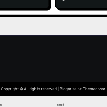
пиаду-2024
Copyright © All rights reserved
|
Blogarise
от
Themeansar
.
Е
ЕЩЁ