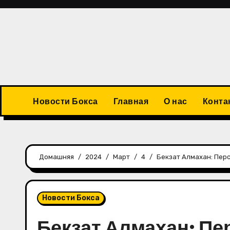
Перейти
к
содержимому
Новости Бокса
Главная
О нас
Конта
Домашняя
2024
Март
4
Бекзат Алмахан: Пер
Новости Бокса
Бекзат Алмахан: Пе