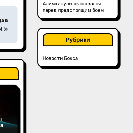
Алимханулы высказался
перед предстоящим боем
а в
МИ
Рубрики
Новости Бокса
ы
на
а