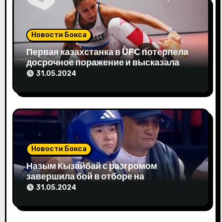
п
о
Новости Бокса
з
Первая казахстанка в UFC потерпела
досрочное поражение и высказала
а
свое мнение
31.05.2024
п
и
с
я
Новости Бокса
м
Назым Кызайбай с разгромом
завершила бой в отборе на
Олимпиаду-2024
31.05.2024