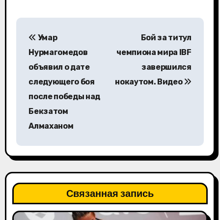
Н
Умар
Бой за титул
а
Нурмагомедов
чемпиона мира IBF
в
объявил о дате
завершился
следующего боя
нокаутом. Видео
и
после победы над
г
Бекзатом
а
Алмаханом
ц
и
я
Связанная запись
п