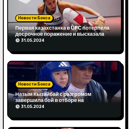
о
з
Новости Бокса
а
Первая казахстанка в UFC потерпела
досрочное поражение и высказала
п
свое мнение
31.05.2024
и
с
я
м
Новости Бокса
Назым Кызайбай с разгромом
завершила бой в отборе на
Олимпиаду-2024
31.05.2024