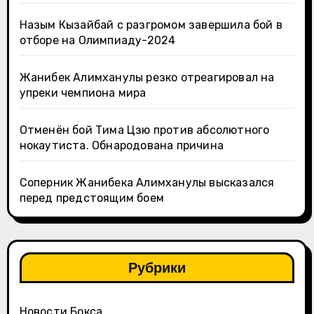
Назым Кызайбай с разгромом завершила бой в
отборе на Олимпиаду-2024
Жанибек Алимханулы резко отреагировал на
упреки чемпиона мира
Отменён бой Тима Цзю против абсолютного
нокаутиста. Обнародована причина
Соперник Жанибека Алимханулы высказался
перед предстоящим боем
Рубрики
Новости Бокса