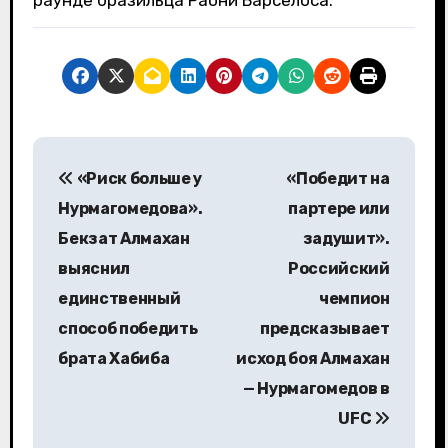
Н
«Риск больше у
«Победит на
а
Нурмагомедова».
партере или
в
Бекзат Алмахан
задушит».
выяснил
Российский
и
единственный
чемпион
г
способ победить
предсказывает
а
брата Хабиба
исход боя Алмахан
— Нурмагомедов в
ц
UFC
и