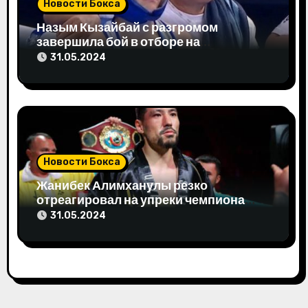
Новости Бокса
Назым Кызайбай с разгромом
завершила бой в отборе на
Олимпиаду-2024
31.05.2024
Новости Бокса
Жанибек Алимханулы резко
отреагировал на упреки чемпиона
мира
31.05.2024