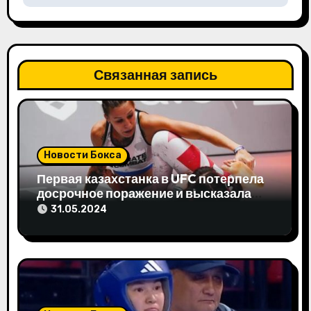
я
п
Связанная запись
о
з
а
Новости Бокса
п
Первая казахстанка в UFC потерпела
и
досрочное поражение и высказала
свое мнение
31.05.2024
с
я
м