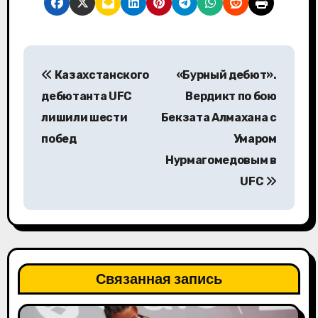
Н
Казахстанского
«Бурный дебют».
а
дебютанта UFC
Вердикт по бою
в
лишили шести
Бекзата Алмахана с
побед
Умаром
и
Нурмагомедовым в
г
UFC
а
ц
и
Связанная запись
я