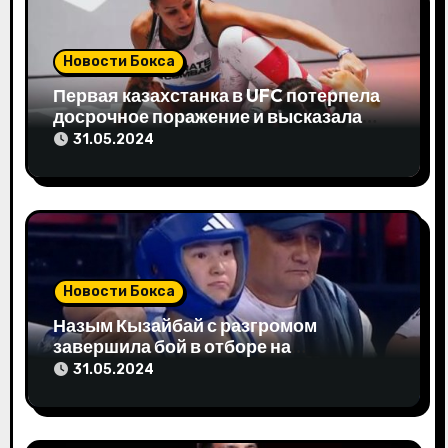
п
о
Новости Бокса
з
Первая казахстанка в UFC потерпела
досрочное поражение и высказала
а
свое мнение
31.05.2024
п
и
с
я
Новости Бокса
м
Назым Кызайбай с разгромом
завершила бой в отборе на
Олимпиаду-2024
31.05.2024