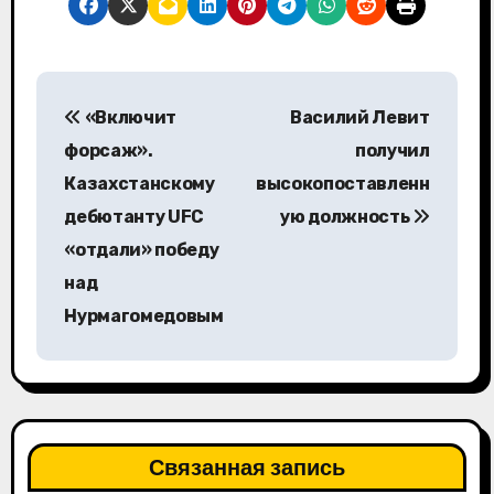
Н
«Включит
Василий Левит
а
форсаж».
получил
в
Казахстанскому
высокопоставленн
дебютанту UFC
ую должность
и
«отдали» победу
г
над
а
Нурмагомедовым
ц
и
я
Связанная запись