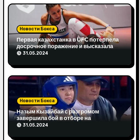
п
о
з
Новости Бокса
а
Первая казахстанка в UFC потерпела
досрочное поражение и высказала
п
свое мнение
31.05.2024
и
с
я
м
Новости Бокса
Назым Кызайбай с разгромом
завершила бой в отборе на
Олимпиаду-2024
31.05.2024