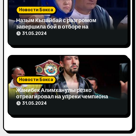
я
Новости Бокса
м
Назым Кызайбай с разгромом
завершила бой в отборе на
Олимпиаду-2024
31.05.2024
Новости Бокса
Жанибек Алимханулы резко
отреагировал на упреки чемпиона
мира
31.05.2024