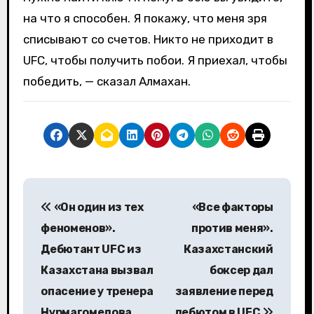
на что я способен. Я покажу, что меня зря
списывают со счетов. Никто не приходит в
UFC, чтобы получить побои. Я приехал, чтобы
победить, — сказал Алмахан.
Н
«Он один из тех
«Все факторы
а
феноменов».
против меня».
в
Дебютант UFC из
Казахстанский
Казахстана вызвал
боксер дал
и
опасение у тренера
заявление перед
г
Нурмагомедова
дебютом в UFC