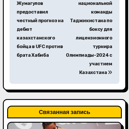
а
Жумагулов
национальной
в
предоставил
команды
честный прогноз на
Таджикистана по
и
дебют
боксу для
г
казахстанского
лицензионного
а
бойца в UFC против
турнира
брата Хабиба
Олимпиады-2024 с
ц
участием
и
Казахстана
я
п
о
Связанная запись
з