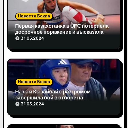
а
п
Новости Бокса
и
Первая казахстанка в UFC потерпела
досрочное поражение и высказала
с
свое мнение
31.05.2024
я
м
Новости Бокса
Назым Кызайбай с разгромом
завершила бой в отборе на
Олимпиаду-2024
31.05.2024