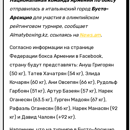
Национальная команда Армении по боксу
отправилась в итальянский город
Бусто-
Арсицио
для участия в олимпийском
рейтинговом турнире, сообщает
Almatyboxing.kz, ссылаясь на
News.am
.
Согласно информации на странице
Федерации бокса Армении в Facebook,
страну будут представлять: Ануш Григорян
(50 кг), Татев Хачатрян (54 кг), Элида
Кочарян (60 кг), Ани Овсепян (66 кг), Рудольф
Гарбоян (51 кг), Артур Базеян (57 кг), Нарек
Оганесян (63.5 кг), Гурген Мадоян (67 кг),
Рафаэль Оганесян (86 кг), Нарек Манасян (92
кг) и Давид Чалоян (+92 кг).
Напомним, что на турнире в Бусто-Арсицио