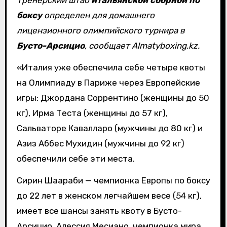
Тренерский штаб
итальянской сборной по
боксу
определен для домашнего
лицензионного олимпийского турнира в
Бусто-Арсицио
, сообщает Almatyboxing.kz.
«Италия уже обеспечила себе четыре квоты
на Олимпиаду в Париже через Европейские
игры: Джордана Соррентино (женщины до 50
кг), Ирма Теста (женщины до 57 кг),
Сальваторе Кавалларо (мужчины до 80 кг) и
Азиз Аббес Мухидин (мужчины до 92 кг)
обеспечили себе эти места.
Сирин Шаараби — чемпионка Европы по боксу
до 22 лет в женском легчайшем весе (54 кг),
имеет все шансы занять квоту в Бусто-
Арсицио. Алессия Месиано, чемпионка мира