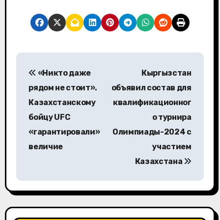
Н
«Никто даже
Кыргызстан
а
рядом не стоит».
объявил состав для
в
Казахстанскому
квалификационног
бойцу UFC
о турнира
и
«гарантировали»
Олимпиады-2024 с
г
величие
участием
а
Казахстана
ц
и