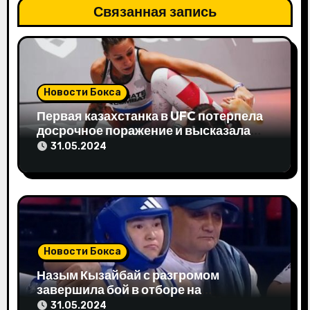
я
Связанная запись
п
о
з
Новости Бокса
а
Первая казахстанка в UFC потерпела
досрочное поражение и высказала
п
свое мнение
31.05.2024
и
с
я
м
Новости Бокса
Назым Кызайбай с разгромом
завершила бой в отборе на
Олимпиаду-2024
31.05.2024