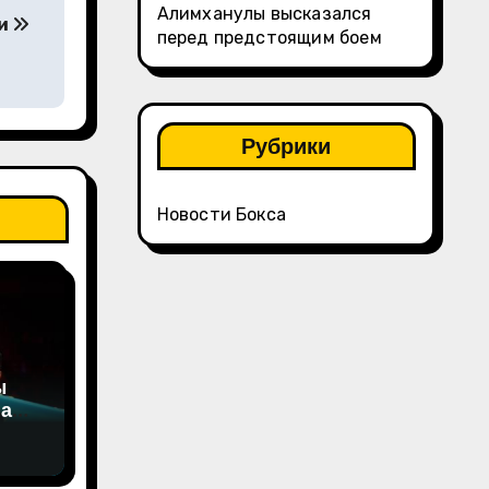
Алимханулы высказался
ии
перед предстоящим боем
Рубрики
Новости Бокса
ы
на
а