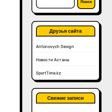
Поиск
Друзья сайта
Antonovych Design
Новости Астаны
SportTime.kz
Свежие записи