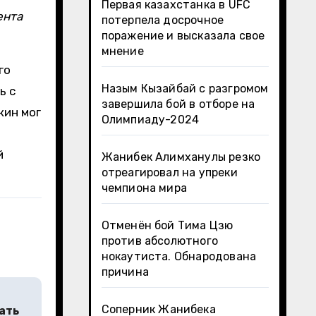
Первая казахстанка в UFC
ента
потерпела досрочное
поражение и высказала свое
мнение
го
Назым Кызайбай с разгромом
ь с
завершила бой в отборе на
кин мог
Олимпиаду-2024
й
Жанибек Алимханулы резко
отреагировал на упреки
чемпиона мира
Отменён бой Тима Цзю
против абсолютного
нокаутиста. Обнародована
причина
Соперник Жанибека
ать