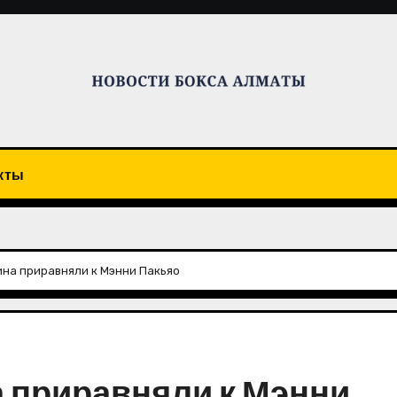
кты
ина приравняли к Мэнни Пакьяо
 приравняли к Мэнни