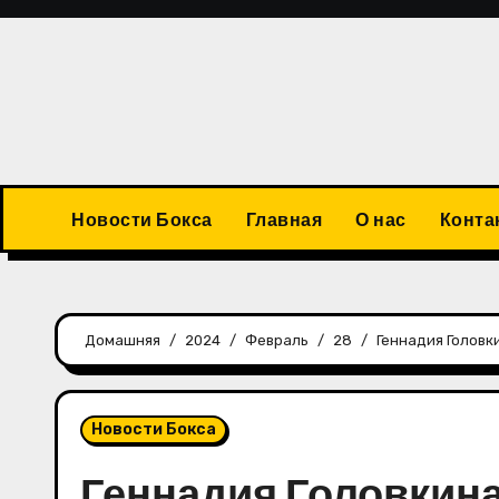
Перейти
к
содержимому
Новости Бокса
Главная
О нас
Конта
Домашняя
2024
Февраль
28
Геннадия Головк
Новости Бокса
Геннадия Головкина