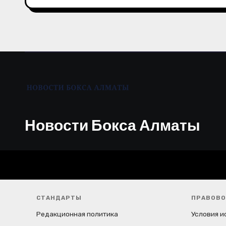
а
п
и
с
я
м
Новости Бокса Алматы
СТАНДАРТЫ
ПРАВОВО
Редакционная политика
Условия и