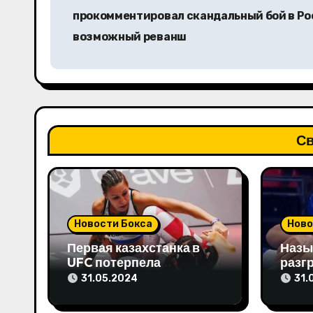
а
прокомментировал скандальный бой в Ро
в
возможный реванш
и
г
а
Св
ц
и
я
Новости Бокса
Ново
п
Первая казахстанка в
Назы
о
UFC потерпела
разг
досрочное поражение и
бой в
31.05.2024
31.
з
высказала свое мнение
Олим