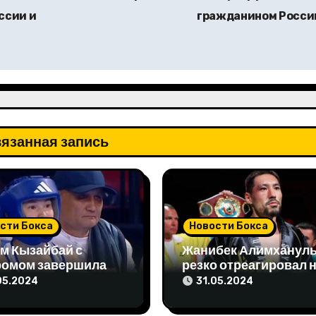
ссии и
гражданином Росс
язанная запись
сти Бокса
Новости Бокса
м Кызайбай с
Жанибек Алимханул
ромом завершила
резко отреагировал 
 отборе на
упреки чемпиона мир
05.2024
31.05.2024
пиаду-2024