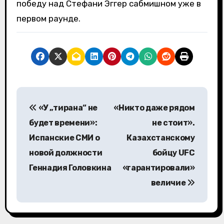
победу над Стефани Эггер сабмишном уже в
первом раунде.
Н
«У „тирана“ не
«Никто даже рядом
а
будет времени»:
не стоит».
в
Испанские СМИ о
Казахстанскому
новой должности
бойцу UFC
и
Геннадия Головкина
«гарантировали»
г
величие
а
ц