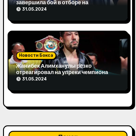
завершила бой в отборе на
Олимпиаду-2024
31.05.2024
Новости Бокса
Жанибек Алимханулы резко
отреагировал на упреки чемпиона
мира
31.05.2024