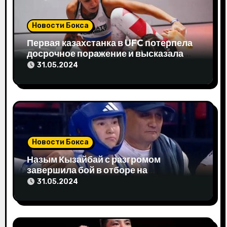
п
Новости Бокса
о
Первая казахстанка в UFC потерпела
з
досрочное поражение и высказала
свое мнение
31.05.2024
а
п
и
с
Новости Бокса
я
Назым Кызайбай с разгромом
завершила бой в отборе на
м
Олимпиаду-2024
31.05.2024