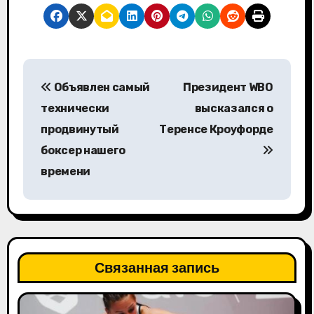
Н
Объявлен самый
Президент WBO
а
технически
высказался о
в
продвинутый
Теренсе Кроуфорде
боксер нашего
и
времени
г
а
ц
Связанная запись
и
я