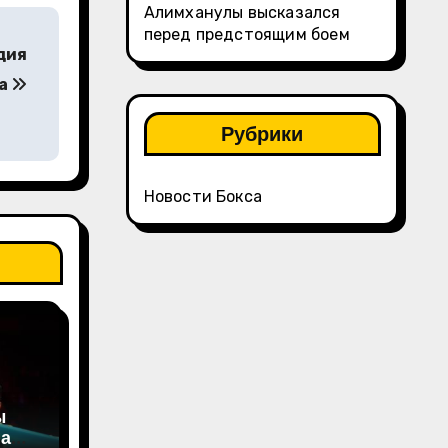
Алимханулы высказался
перед предстоящим боем
дия
на
Рубрики
Новости Бокса
ы
на