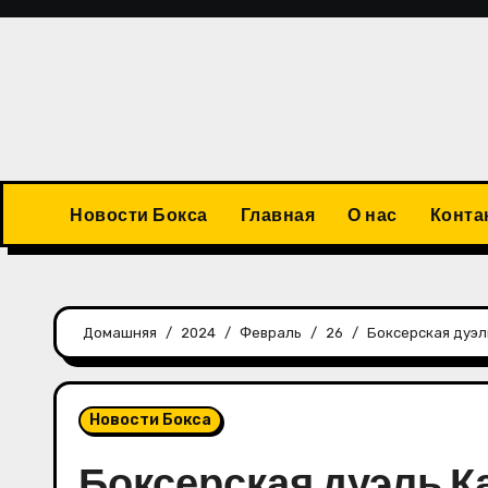
Перейти
к
содержимому
Новости Бокса
Главная
О нас
Конта
Домашняя
2024
Февраль
26
Боксерская дуэл
Новости Бокса
Боксерская дуэль К