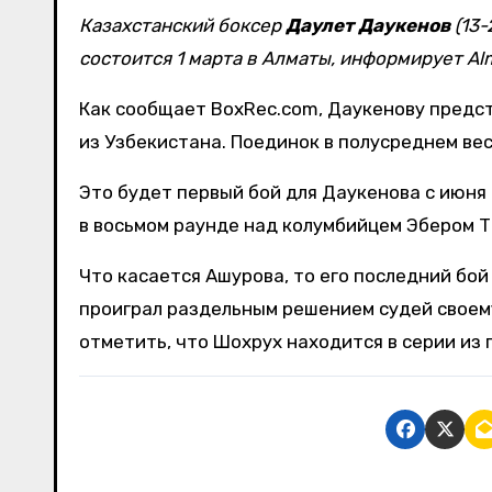
Казахстанский боксер
Даулет Даукенов
(13-
состоится 1 марта в Алматы, информирует Alm
Как сообщает BoxRec.com, Даукенову предсто
из Узбекистана. Поединок в полусреднем ве
Это будет первый бой для Даукенова с июня
в восьмом раунде над колумбийцем Эбером Тоб
Что касается Ашурова, то его последний бой 
проиграл раздельным решением судей своему
отметить, что Шохрух находится в серии из 