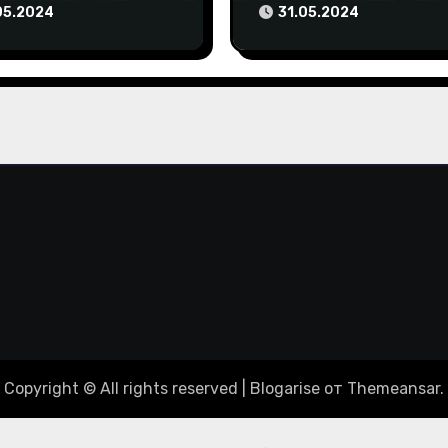
 отборе на
упреки чемпиона мир
05.2024
31.05.2024
пиаду-2024
Copyright © All rights reserved
|
Blogarise
от
Themeansar
.