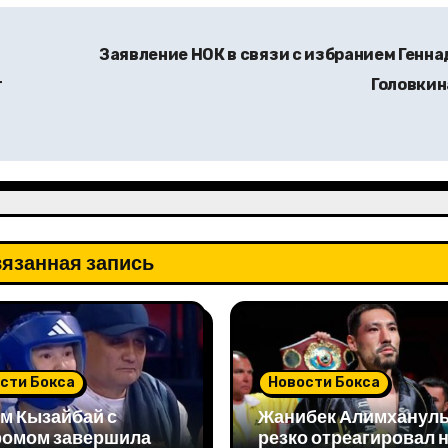
Заявление НОК в связи с избранием Генна
т
Головки
язанная запись
сти Бокса
Новости Бокса
м Кызайбай с
Жанибек Алимханул
ромом завершила
резко отреагировал 