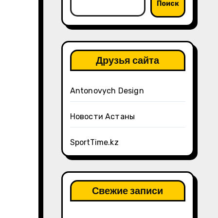
Поиск
Друзья сайта
Antonovych Design
Новости Астаны
SportTime.kz
Свежие записи