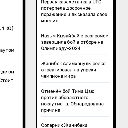
Первая казахстанка в UFC
потерпела досрочное
поражение и высказала свое
мнение
 1 КО)
Назым Кызайбай с разгромом
завершила бой в отборе на
Олимпиаду-2024
каутом
Жанибек Алимханулы резко
отреагировал на упреки
где он
чемпиона мира
 Стоит
Отменён бой Тима Цзю
против абсолютного
нокаутиста. Обнародована
причина
Соперник Жанибека