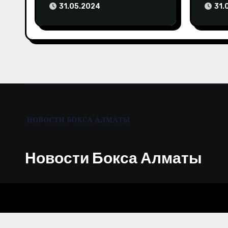
досрочное поражение и
бой в
31.05.2024
31.
з
высказала свое мнение
Олим
а
п
и
с
я
м
Новости Бокса Алматы