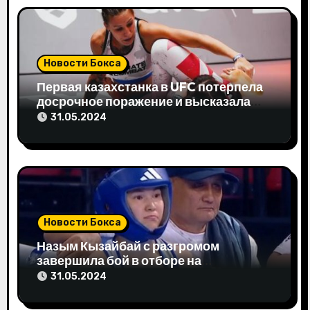
п
о
Новости Бокса
з
Первая казахстанка в UFC потерпела
досрочное поражение и высказала
а
свое мнение
31.05.2024
п
и
с
я
Новости Бокса
м
Назым Кызайбай с разгромом
завершила бой в отборе на
Олимпиаду-2024
31.05.2024