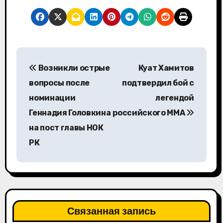
Н
Возникли острые
Куат Хамитов
а
вопросы после
подтвердил бой с
в
номинации
легендой
Геннадия Головкина
российского ММА
и
на пост главы НОК
г
РК
а
ц
и
Связанная запись
я