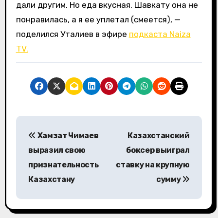
дали другим. Но еда вкусная. Шавкату она не
понравилась, а я ее уплетал (смеется), —
поделился Уталиев в эфире
подкаста Naiza
TV.
Н
Хамзат Чимаев
Казахстанский
а
выразил свою
боксер выиграл
в
признательность
ставку на крупную
Казахстану
сумму
и
г