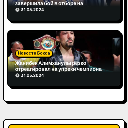
я
завершила бой в отборе на
Олимпиаду-2024
31.05.2024
м
Новости Бокса
Жанибек Алимханулы резко
отреагировал на упреки чемпиона
мира
31.05.2024