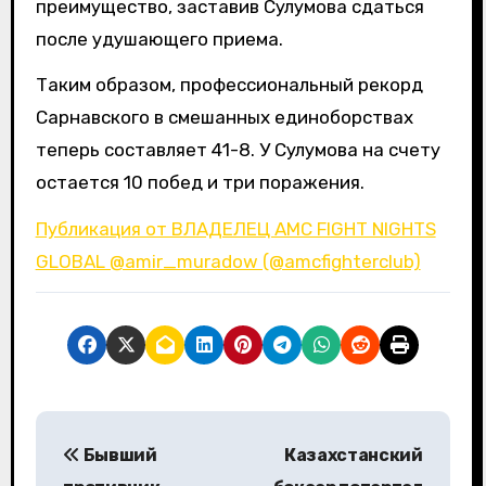
преимущество, заставив Сулумова сдаться
после удушающего приема.
Таким образом, профессиональный рекорд
Сарнавского в смешанных единоборствах
теперь составляет 41-8. У Сулумова на счету
остается 10 побед и три поражения.
Публикация от ВЛАДЕЛЕЦ AMC FIGHT NIGHTS
GLOBAL @amir_muradow (@amcfighterclub)
Н
Бывший
Казахстанский
а