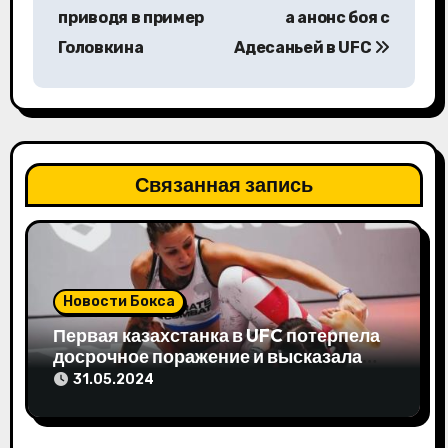
приводя в пример
а анонс боя с
и
Головкина
Адесаньей в UFC
г
а
ц
Связанная запись
и
я
п
Новости Бокса
о
Первая казахстанка в UFC потерпела
з
досрочное поражение и высказала
свое мнение
31.05.2024
а
п