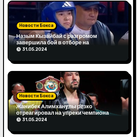
и
с
Новости Бокса
я
Назым Кызайбай с разгромом
завершила бой в отборе на
м
Олимпиаду-2024
31.05.2024
Новости Бокса
Жанибек Алимханулы резко
отреагировал на упреки чемпиона
мира
31.05.2024