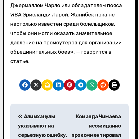
Джермаллом Чарло или обладателем пояса
WBA Эрисланди Ларой. Жанибек пока не
настолько известен среди болельщиков,
чтобы они могли оказать значительное
давление на промоутеров для организации
объединительных боев», — говорится в
статье.
Н
Алимханулы
Команда Чимаева
а
указывают на
неожиданно
в
серьезную ошибку,
прокомментировал