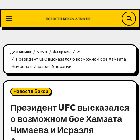
Перейти
к
содержимому
Домашняя
2024
Февраль
21
Президент UFC высказался о возможном бое Хамзата
Чимаева и Исраэля Адесаньи
Новости Бокса
Президент UFC высказался
о возможном бое Хамзата
Чимаева и Исраэля