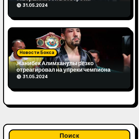
м
Олимпиаду-2024
31.05.2024
Новости Бокса
Жанибек Алимханулы резко
отреагировал на упреки чемпиона
мира
31.05.2024
Поиск