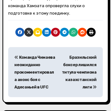
команда Хамзата опровергла слухи о
подготовке к этому поединку.
Н
Команда Чимаева
Бразильский
а
неожиданно
боксер лишился
в
прокомментировал
титула чемпиона
а анонс боя с
казахстанской
и
Адесаньей в UFC
лиги
г
а