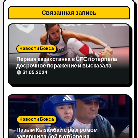
ц
Связанная запись
и
я
п
Новости Бокса
о
Первая казахстанка в UFC потерпела
з
досрочное поражение и высказала
свое мнение
31.05.2024
а
п
и
с
Новости Бокса
я
Назым Кызайбай с разгромом
завершила бой в отборе на