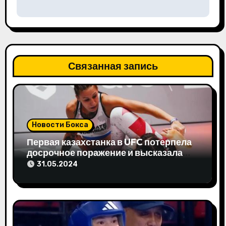
ц
и
я
п
Связанная запись
о
з
а
Новости Бокса
Первая казахстанка в UFC потерпела
п
досрочное поражение и высказала
свое мнение
и
31.05.2024
с
я