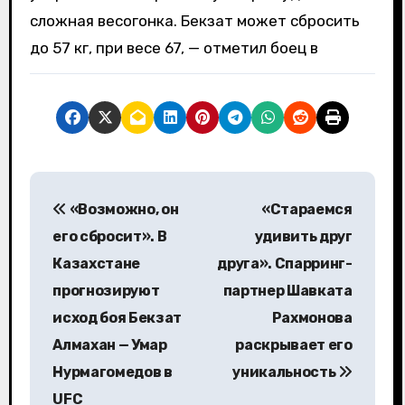
сложная весогонка. Бекзат может сбросить
до 57 кг, при весе 67, — отметил боец в
Н
«Возможно, он
«Стараемся
а
его сбросит». В
удивить друг
в
Казахстане
друга». Спарринг-
прогнозируют
партнер Шавката
и
исход боя Бекзат
Рахмонова
г
Алмахан — Умар
раскрывает его
а
Нурмагомедов в
уникальность
UFC