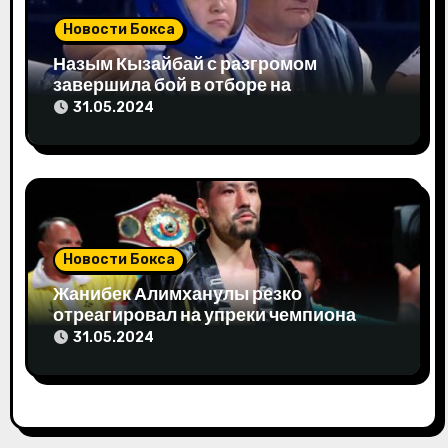
м
Новости Бокса
Назым Кызайбай с разгромом
завершила бой в отборе на
Олимпиаду-2024
31.05.2024
Новости Бокса
Жанибек Алимханулы резко
отреагировал на упреки чемпиона
мира
31.05.2024