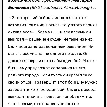
возможном бою с россиянином
Мовсаром
Евлоевым
(18-0), сообщает Almatyboxing.kz.
— Это хороший бой для меня, я бы хотел
встретиться с ним в ринге. Но у этого парня в
активе восемь боев в UFC, и все восемь он
выиграл — решением судей. Четыре из них
были выиграны разделенным решением. Ни
одного сабмишна, ни одного нокаута. Он
должен завершить хотя бы один бой. Может
быть, ему предложат соперника из его
родного города… Или пусть он сразится со
своим отцом и завершит этот бой! Ему нужно
завершить хотя бы один бой. Да, его рекорд
выглядит впечатляюще, он непобедим, но,
черт возьми, этот парень никого не