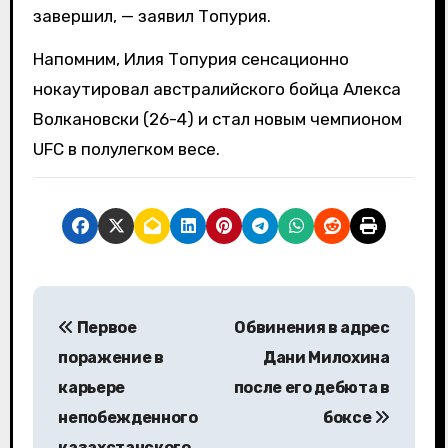
завершил, — заявил Топурия.
Напомним, Илия Топурия сенсационно
нокаутировал австралийского бойца Алекса
Волкановски (26-4) и стал новым чемпионом
UFC в полулегком весе.
Н
Первое
Обвинения в адрес
а
поражение в
Дани Милохина
в
карьере
после его дебюта в
непобежденного
боксе
и
казахстанского