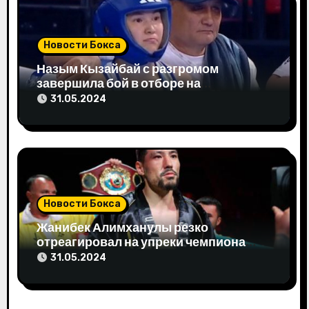
с
я
Новости Бокса
м
Назым Кызайбай с разгромом
завершила бой в отборе на
Олимпиаду-2024
31.05.2024
Новости Бокса
Жанибек Алимханулы резко
отреагировал на упреки чемпиона
мира
31.05.2024