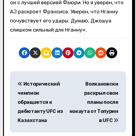
он с лучшей версией Фьюри. Но я уверен, что
AJ раскроет Фрэнсиса. Уверен, что Нганну
почувствует его удары. Думаю, Джошуа
слишком сильный для Нганну».
Н
Исторический
Волкановски
а
чемпион
раскрыл свои
в
обращается к
планы после
дебютанту UFC из
нокаута от Топурии
и
Казахстана
в UFC
г