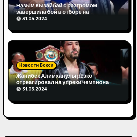
я
Назым Кызайбай с разгромом
завершила бой в отборе на
м
Олимпиаду-2024
31.05.2024
Новости Бокса
Жанибек Алимханулы резко
отреагировал на упреки чемпиона
мира
31.05.2024