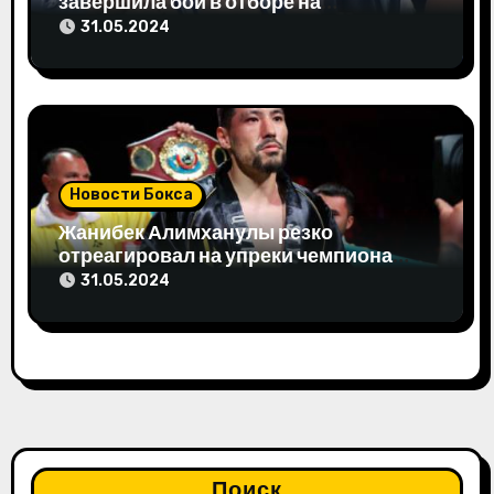
завершила бой в отборе на
Олимпиаду-2024
31.05.2024
Новости Бокса
Жанибек Алимханулы резко
отреагировал на упреки чемпиона
мира
31.05.2024
Поиск