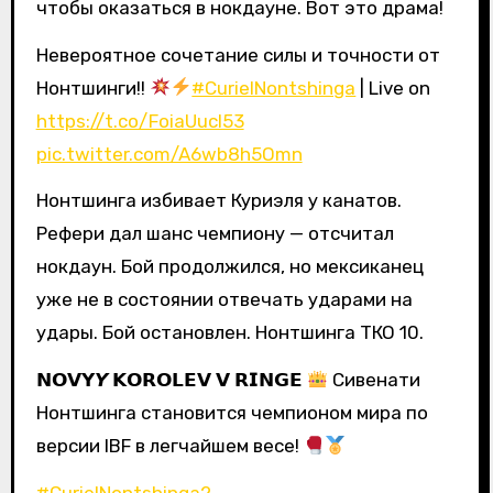
чтобы оказаться в нокдауне. Вот это драма!
Невероятное сочетание силы и точности от
Нонтшинги!!
#CurielNontshinga
| Live on
https://t.co/FoiaUucI53
pic.twitter.com/A6wb8h5Omn
Нонтшинга избивает Куриэля у канатов.
Рефери дал шанс чемпиону — отсчитал
нокдаун. Бой продолжился, но мексиканец
уже не в состоянии отвечать ударами на
удары. Бой остановлен. Нонтшинга ТКО 10.
𝗡𝗢𝗩𝗬𝙔 𝗞𝗢𝗥𝗢𝗟𝗘𝗩 𝗩 𝗥𝗜𝗡𝗚𝗘
Сивенати
Нонтшинга становится чемпионом мира по
версии IBF в легчайшем весе!