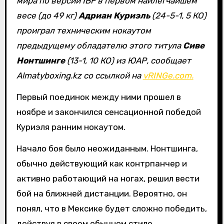
мира по версии IBF в первом наилегчайшем
весе (до 49 кг)
Адриан Куриэль
(24-5-1, 5 КО)
проиграл техническим нокаутом
предыдущему обладателю этого титула
Сиве
Нонтшинге
(13-1, 10 КО) из ЮАР, сообщает
Almatyboxing.kz со ссылкой на
vRINGe.com.
Первый поединок между ними прошел в
ноябре и закончился сенсационной победой
Куриэля ранним нокаутом.
Начало боя было неожиданным. Нонтшинга,
обычно действующий как контрпанчер и
активно работающий на ногах, решил вести
бой на ближней дистанции. Вероятно, он
понял, что в Мексике будет сложно победить,
действуя в своем обычном стиле.