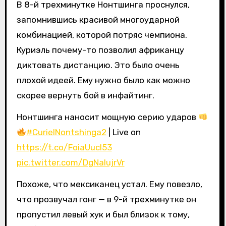
В 8-й трехминутке Нонтшинга проснулся,
запомнившись красивой многоударной
комбинацией, которой потряс чемпиона.
Куриэль почему-то позволил африканцу
диктовать дистанцию. Это было очень
плохой идеей. Ему нужно было как можно
скорее вернуть бой в инфайтинг.
Нонтшинга наносит мощную серию ударов
#CurielNontshinga2
| Live on
https://t.co/FoiaUucI53
pic.twitter.com/DgNalujrVr
Похоже, что мексиканец устал. Ему повезло,
что прозвучал гонг — в 9-й трехминутке он
пропустил левый хук и был близок к тому,