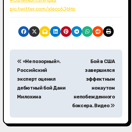
#CurielNontshinga2
pic.twitter.com/xlecc6J6Hp
Н
«Не позорный».
Бой в США
а
Российский
завершился
в
эксперт оценил
эффектным
дебютный бой Дани
нокаутом
и
Милохина
непобежденного
г
боксера. Видео
а
ц