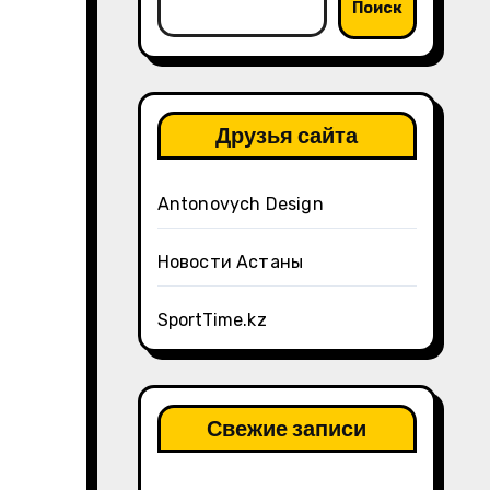
Поиск
Друзья сайта
Antonovych Design
Новости Астаны
SportTime.kz
Свежие записи