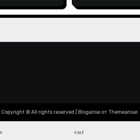
пиаду-2024
Copyright © All rights reserved
|
Blogarise
от
Themeansar
.
Е
ЕЩЁ