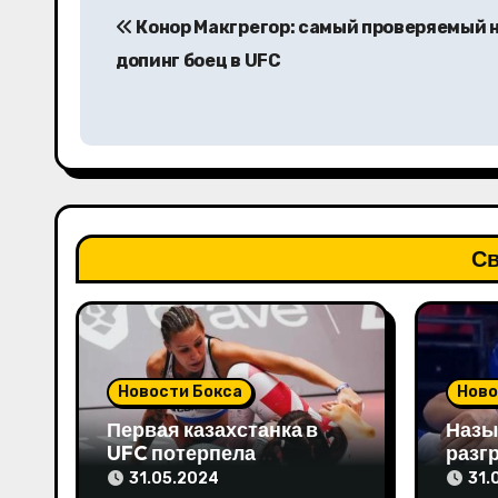
Конор Макгрегор: самый проверяемый 
а
допинг боец в UFC
в
и
г
а
Св
ц
и
я
Новости Бокса
Ново
п
Первая казахстанка в
Назы
о
UFC потерпела
разг
досрочное поражение и
бой в
31.05.2024
31.
з