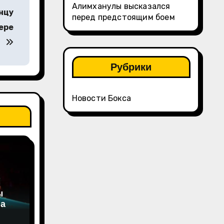
Алимханулы высказался
нцу
перед предстоящим боем
ере
Рубрики
Новости Бокса
ы
на
а