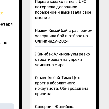
Первая казахстанка в UFC
потерпела досрочное
поражение и высказала свое
z.
мнение
ретаря
Назым Кызайбай с разгромом
завершила бой в отборе на
Олимпиаду-2024
ы не
Жанибек Алимханулы резко
отреагировал на упреки
чемпиона мира
Отменён бой Тима Цзю
против абсолютного
нокаутиста. Обнародована
причина
Соперник Жанибека