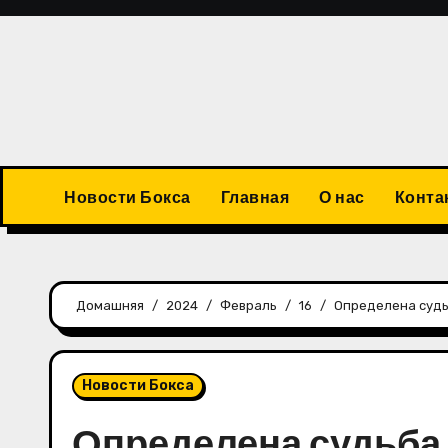
Перейти
к
содержимому
Новости Бокса
Главная
О нас
Конта
Домашняя
2024
Февраль
16
Определена судь
Новости Бокса
Определена судьба 