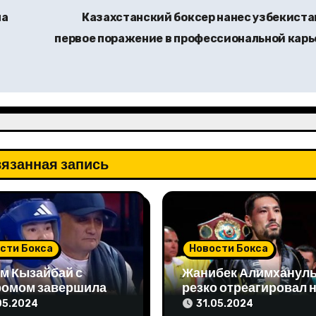
на
Казахстанский боксер нанес узбекиста
первое поражение в профессиональной карь
язанная запись
сти Бокса
Новости Бокса
м Кызайбай с
Жанибек Алимханул
ромом завершила
резко отреагировал 
 отборе на
упреки чемпиона мир
05.2024
31.05.2024