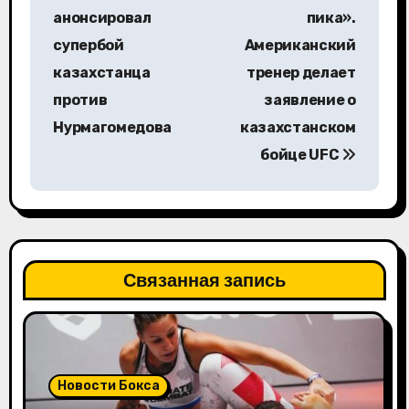
а
анонсировал
пика».
в
супербой
Американский
казахстанца
тренер делает
и
против
заявление о
г
Нурмагомедова
казахстанском
а
бойце UFC
ц
и
я
Связанная запись
п
о
з
Новости Бокса