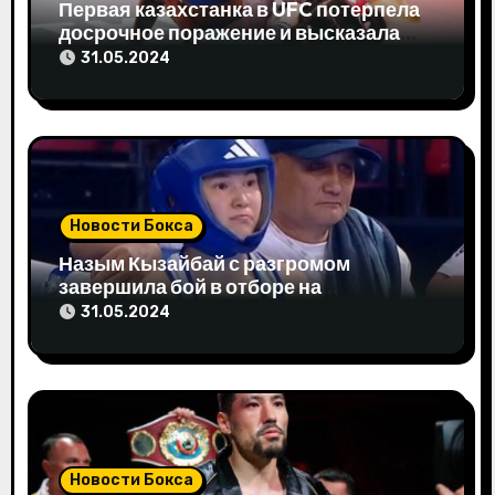
а
Первая казахстанка в UFC потерпела
досрочное поражение и высказала
п
свое мнение
31.05.2024
и
с
я
м
Новости Бокса
Назым Кызайбай с разгромом
завершила бой в отборе на
Олимпиаду-2024
31.05.2024
Новости Бокса