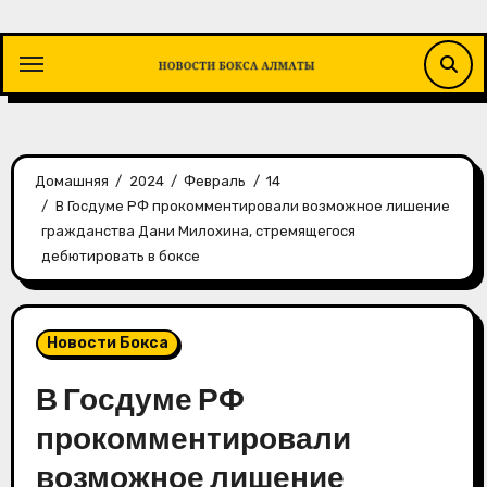
Перейти
к
содержимому
Домашняя
2024
Февраль
14
В Госдуме РФ прокомментировали возможное лишение
гражданства Дани Милохина, стремящегося
дебютировать в боксе
Новости Бокса
В Госдуме РФ
прокомментировали
возможное лишение