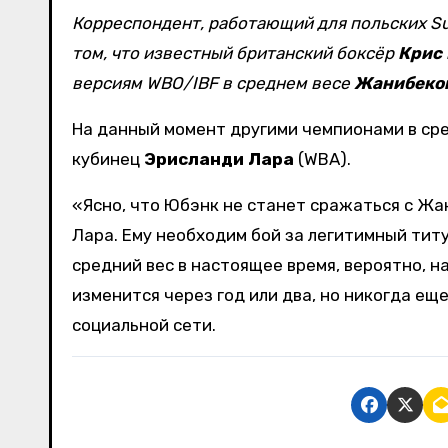
Корреспондент, работающий для польских Super Express и Bokser.org, Лешек Дудек, выразил сомнения в
том, что известный британский боксёр
Крис
версиям WBO/IBF в среднем весе
Жанибеко
На данный момент другими чемпионами в ср
кубинец
Эрисланди Лара
(WBA).
«Ясно, что Юбэнк не станет сражаться с Жа
Лара. Ему необходим бой за легитимный титу
средний вес в настоящее время, вероятно, н
изменится через год или два, но никогда еще
социальной сети.