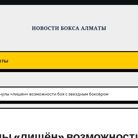
кты
улы «лишён» возможности боя с звездным боксёром
ы «лишён» возможност