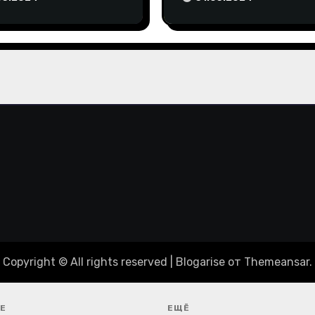
пиаду-2024
Copyright © All rights reserved
|
Blogarise
от
Themeansar
.
Е
ЕЩЁ