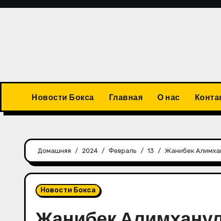
Перейти
к
содержимому
Новости Бокса
Главная
О нас
Конта
Домашняя
2024
Февраль
13
Жанибек Алимхан
Новости Бокса
Жанибек Алимханул