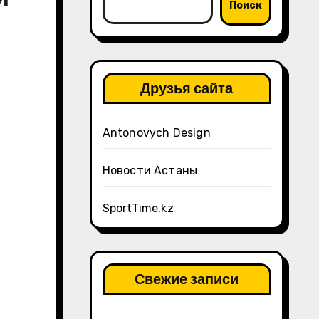
Поиск
Друзья сайта
Antonovych Design
Новости Астаны
SportTime.kz
Свежие записи