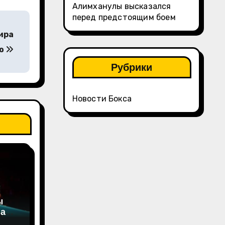
Алимханулы высказался
перед предстоящим боем
ира
ию
Рубрики
Новости Бокса
ы
на
а