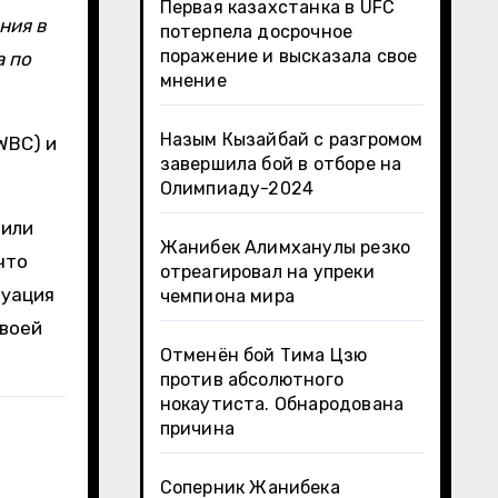
Первая казахстанка в UFC
потерпела досрочное
поражение и высказала свое
а по
мнение
Назым Кызайбай с разгромом
WBC) и
завершила бой в отборе на
Олимпиаду-2024
 или
Жанибек Алимханулы резко
что
отреагировал на упреки
туация
чемпиона мира
своей
Отменён бой Тима Цзю
против абсолютного
нокаутиста. Обнародована
причина
Соперник Жанибека