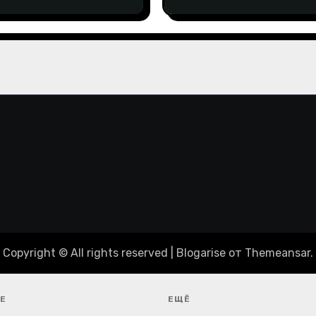
пиаду-2024
Copyright © All rights reserved
|
Blogarise
от
Themeansar
.
Е
ЕЩЁ