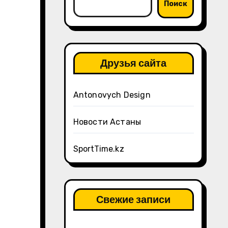
Поиск
Друзья сайта
Antonovych Design
Новости Астаны
SportTime.kz
Свежие записи