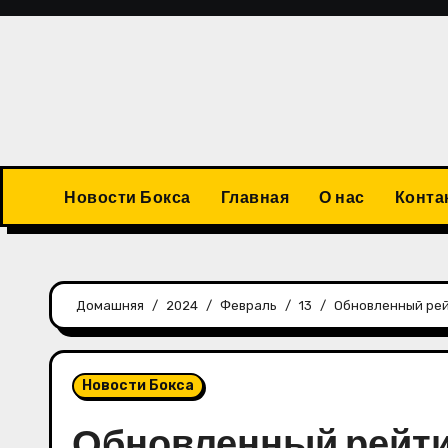
Перейти
к
содержимому
Новости Бокса
Главная
О нас
Конта
Домашняя
2024
Февраль
13
Обновленный рей
Новости Бокса
Обновленный рейти