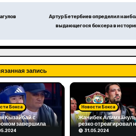
агулов
Артур Бетербиев определил наибо
выдающегося боксера в истор
язанная запись
сти Бокса
Новости Бокса
м Кызайбай с
Жанибек Алимханул
ромом завершила
резко отреагировал 
 отборе на
упреки чемпиона мир
05.2024
31.05.2024