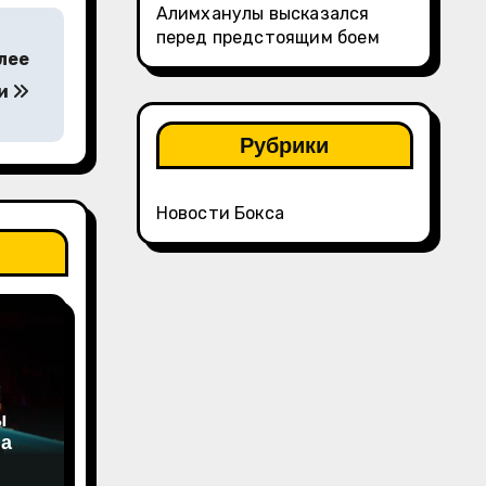
Алимханулы высказался
перед предстоящим боем
лее
ии
Рубрики
Новости Бокса
ы
на
а