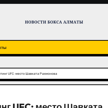
кты
тинг UFC: место Шавката Рахмонова
нг UFC: место Шавката