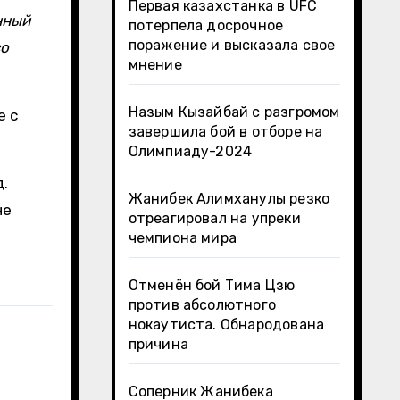
Первая казахстанка в UFC
нный
потерпела досрочное
поражение и высказала свое
о
мнение
Назым Кызайбай с разгромом
е с
завершила бой в отборе на
Олимпиаду-2024
.
Жанибек Алимханулы резко
не
отреагировал на упреки
чемпиона мира
Отменён бой Тима Цзю
против абсолютного
нокаутиста. Обнародована
причина
Соперник Жанибека