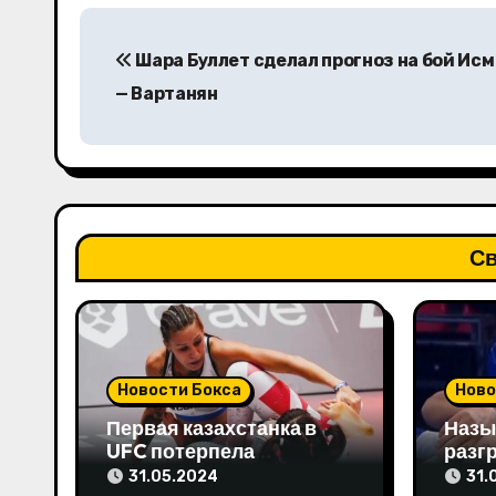
Н
Шара Буллет сделал прогноз на бой Исм
а
— Вартанян
в
и
г
а
Св
ц
и
я
Новости Бокса
Ново
п
Первая казахстанка в
Назы
UFC потерпела
разг
о
досрочное поражение и
бой в
31.05.2024
31.